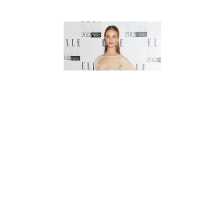
Рози Хантингтон-Уайтли