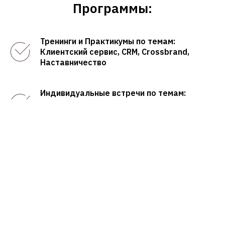
Программы:
Тренинги и Практикумы по темам:
Клиентский сервис, CRM, Crossbrand,
Наставничество
Индивидуальные встречи по темам:
Клиентский сервис, CRM, Сrossbrand,
Наставничество
Онбординг стажёров и реализация их
адаптации