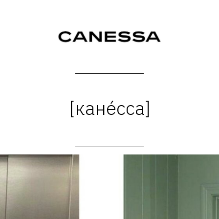
[канéсса]