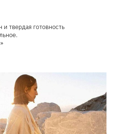
 и твердая готовность
льное.
ы»