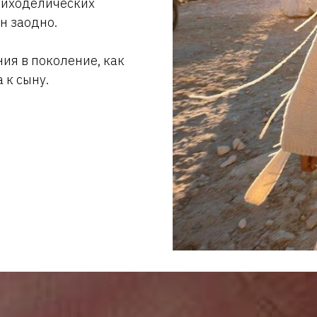
сиходелических
н заодно.
ия в поколение, как
 к сыну.