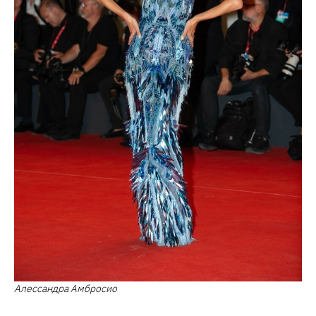
Алессандра Амбросио