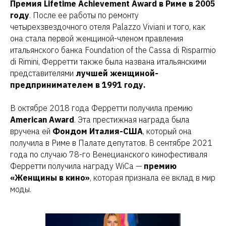
Премия Lifetime Achievement Award в Риме в 2005
году
. После ее работы по ремонту
четырехзвездочного отеля Palazzo Viviani и того, как
она стала первой женщиной-членом правления
итальянского банка Foundation of the Cassa di Risparmio
di Rimini, Ферретти также была названа итальянскими
представителями
лучшей женщиной-
предпринимателем в 1991 году.
В октябре 2018 года Ферретти получила премию
American Award
. Эта престижная награда была
вручена ей
Фондом Италия-США
, который она
получила в Риме в Палате депутатов. В сентябре 2021
года по случаю 78-го Венецианского кинофестиваля
Ферретти получила награду WiCa —
премию
«Женщины в кино»
, которая признала ее вклад в мир
моды.