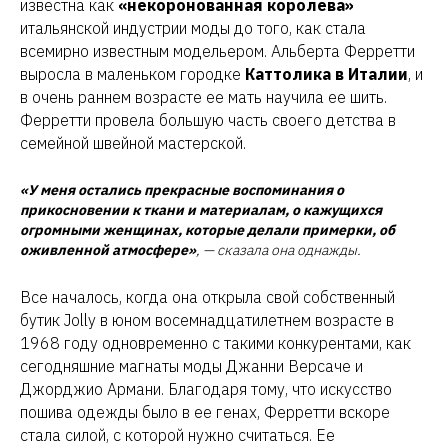
известна как
«некоронованная королева»
итальянской индустрии моды до того, как стала
всемирно известным модельером. Альберта Ферретти
выросла в маленьком городке
Каттолика в Италии
, и
в очень раннем возрасте ее мать научила ее шить.
Ферретти провела большую часть своего детства в
семейной швейной мастерской.
«У меня остались прекрасные воспоминания о
прикосновении к ткани и материалам, о кажущихся
огромными женщинах, которые делали примерки, об
оживленной атмосфере»
,
— сказала она однажды.
Все началось, когда она открыла свой собственный
бутик Jolly в юном восемнадцатилетнем возрасте в
1968 году одновременно с такими конкурентами, как
сегодняшние магнаты моды Джанни Версаче и
Джорджио Армани. Благодаря тому, что искусство
пошива одежды было в ее генах, Ферретти вскоре
стала силой, с которой нужно считаться. Ее