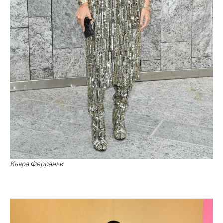
Кьяра Ферраньи