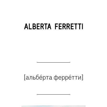
[альбéрта феррéтти]